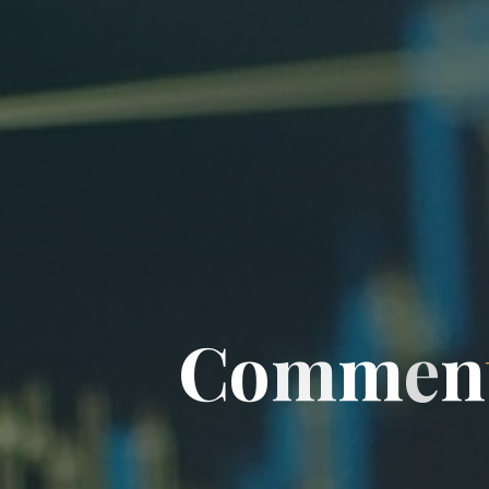
C
o
m
m
n
e
n